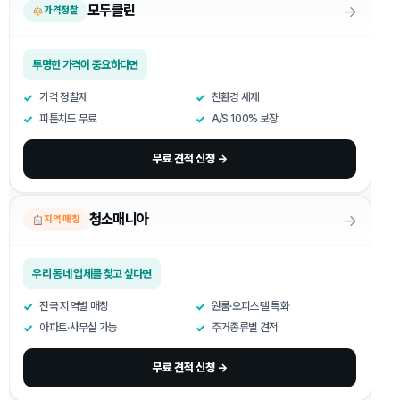
→
모두클린
가격정찰
투명한 가격이 중요하다면
가격 정찰제
친환경 세제
피톤치드 무료
A/S 100% 보장
무료 견적 신청 →
→
청소매니아
지역 매칭
우리 동네 업체를 찾고 싶다면
전국 지역별 매칭
원룸·오피스텔 특화
아파트·사무실 가능
주거종류별 견적
무료 견적 신청 →