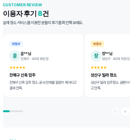
CUSTOMER REVIEW
이용자 후기
8
건
실제 청소 서비스를 이용한 분들의 후기를 확인해 보세요.
의창구
의창구
윤**님
장**님
윤
장
진해구 · 40대 워킹맘
성산구 · 40대 직장인
★★★★★
★★★★★
진해구 신축 입주
성산구 빌라 청소
진해구 신축 입주 청소. 공사 잔재물 깔끔히 제거되고
성산구 빌라 입주청소. 곰팡이·녹까지
결과 만족.
고 만족.
‹
›