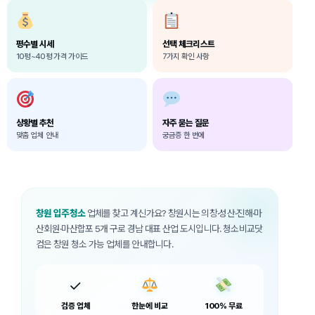
평수별 시세
선택 체크리스트
10평~40평 가격 가이드
7가지 확인 사항
상황별 추천
자주 묻는 질문
맞춤 업체 안내
궁금증 한 번에
창원 입주청소
업체를 찾고 계신가요? 창원시는 의창·성산·진해·마
산회원·마산합포 5개 구로 경남 대표 산업 도시입니다. 청소비교닷
컴은 창원 청소 가능 업체를 안내합니다.
✓
검증 업체
한눈에 비교
100% 무료