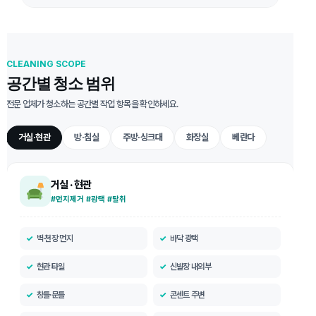
CLEANING SCOPE
공간별 청소 범위
전문 업체가 청소하는 공간별 작업 항목을 확인하세요.
거실·현관
방·침실
주방·싱크대
화장실
베란다
거실 · 현관
#먼지제거 #광택 #탈취
벽·천장 먼지
바닥 광택
현관 타일
신발장 내외부
창틀·문틀
콘센트 주변