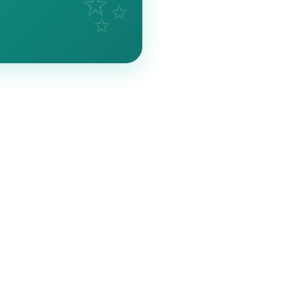
💸
00% 무료