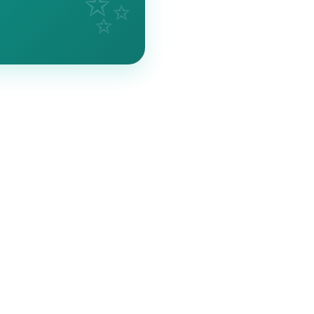
💸
00% 무료