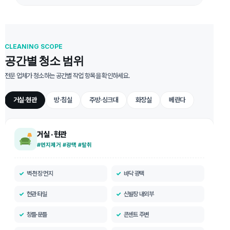
CLEANING SCOPE
공간별 청소 범위
전문 업체가 청소하는 공간별 작업 항목을 확인하세요.
거실·현관
방·침실
주방·싱크대
화장실
베란다
거실 · 현관
#먼지제거 #광택 #탈취
벽·천장 먼지
바닥 광택
현관 타일
신발장 내외부
창틀·문틀
콘센트 주변