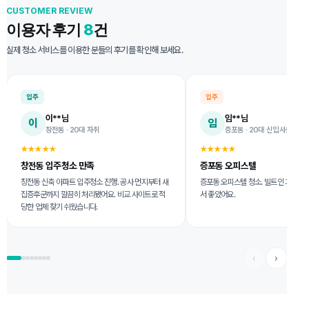
CUSTOMER REVIEW
이용자 후기
8
건
실제 청소 서비스를 이용한 분들의 후기를 확인해 보세요.
입주
입주
이**님
임**님
이
임
창전동 · 20대 자취
증포동 · 20대 신입사원
★★★★★
★★★★★
창전동 입주청소 만족
증포동 오피스텔
창전동 신축 아파트 입주청소 진행. 공사 먼지부터 새
증포동 오피스텔 청소. 빌트인 가전까
집증후군까지 깔끔히 처리됐어요. 비교 사이트로 적
서 좋았어요.
당한 업체 찾기 쉬웠습니다.
‹
›