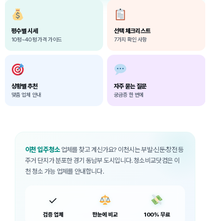
평수별 시세
선택 체크리스트
10평~40평 가격 가이드
7가지 확인 사항
상황별 추천
자주 묻는 질문
맞춤 업체 안내
궁금증 한 번에
이천 입주청소
업체를 찾고 계신가요? 이천시는 부발·신둔·창전 등
주거 단지가 분포한 경기 동남부 도시입니다. 청소비교닷컴은 이
천 청소 가능 업체를 안내합니다.
✓
검증 업체
한눈에 비교
100% 무료