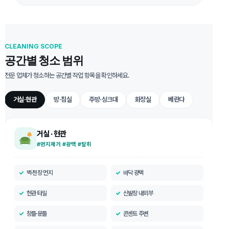
CLEANING SCOPE
공간별 청소 범위
전문 업체가 청소하는 공간별 작업 항목을 확인하세요.
거실·현관
방·침실
주방·싱크대
화장실
베란다
거실 · 현관
#먼지제거 #광택 #탈취
벽·천장 먼지
바닥 광택
현관 타일
신발장 내외부
창틀·문틀
콘센트 주변