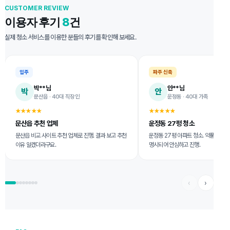
CUSTOMER REVIEW
이용자 후기
8
건
실제 청소 서비스를 이용한 분들의 후기를 확인해 보세요.
입주
파주 신축
박**님
안**님
박
안
문산읍 · 40대 직장인
운정동 · 40대 가족
★★★★★
★★★★★
문산읍 추천 업체
운정동 27평 청소
문산읍 비교 사이트 추천 업체로 진행. 결과 보고 추천
운정동 27평 아파트 청소. 약품·범위
이유 알겠더라구요.
명시되어 안심하고 진행.
‹
›