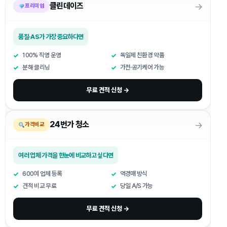
→
클린데이즈
프리미엄
품질·AS가 가장 중요하다면
100% 직영 운영
독일제 친환경 약품
분해 클리닝
가전·공기케어 가능
무료 견적 신청 →
→
24번가 청소
가격비교
여러 업체 가격을 한눈에 비교하고 싶다면
600여 업체 등록
역경매 방식
견적 비교 무료
당일 A/S 가능
무료 견적 신청 →