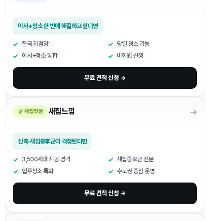
이사+청소 한 번에 해결하고 싶다면
전국 지점망
당일 청소 가능
이사+청소 통합
비회원 신청
무료 견적 신청 →
→
새집느낌
새집전문
신축·새집증후군이 걱정된다면
3,500세대 시공 경력
새집증후군 전문
입주청소 특화
수도권 중심 운영
무료 견적 신청 →