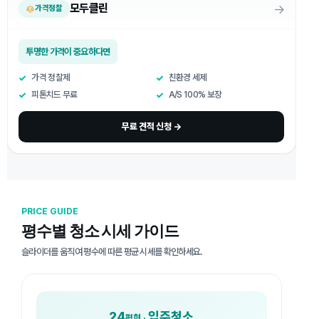
→
모두클린
가격정찰
투명한 가격이 중요하다면
가격 정찰제
친환경 세제
피톤치드 무료
A/S 100% 보장
무료 견적 신청 →
PRICE GUIDE
평수별 청소 시세 가이드
슬라이더를 움직여 평수에 따른 평균 시세를 확인하세요.
24
입주청소
평형 ·