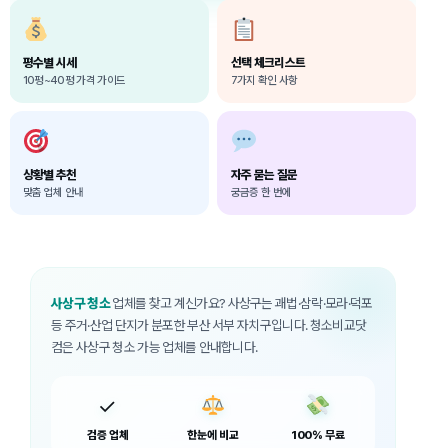
평수별 시세
선택 체크리스트
10평~40평 가격 가이드
7가지 확인 사항
상황별 추천
자주 묻는 질문
맞춤 업체 안내
궁금증 한 번에
사상구 청소
업체를 찾고 계신가요? 사상구는 괘법·삼락·모라·덕포
등 주거·산업 단지가 분포한 부산 서부 자치구입니다. 청소비교닷
컴은 사상구 청소 가능 업체를 안내합니다.
✓
검증 업체
한눈에 비교
100% 무료