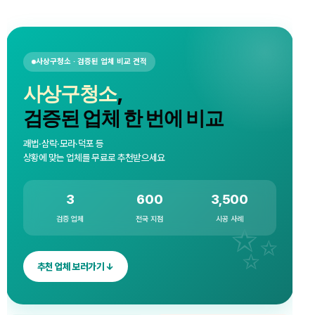
사상구청소 · 검증된 업체 비교 견적
사상구청소
,
검증된 업체 한 번에 비교
괘법·삼락·모라·덕포 등
상황에 맞는 업체를 무료로 추천받으세요
3
600
3,500
검증 업체
전국 지점
시공 사례
추천 업체 보러가기 ↓