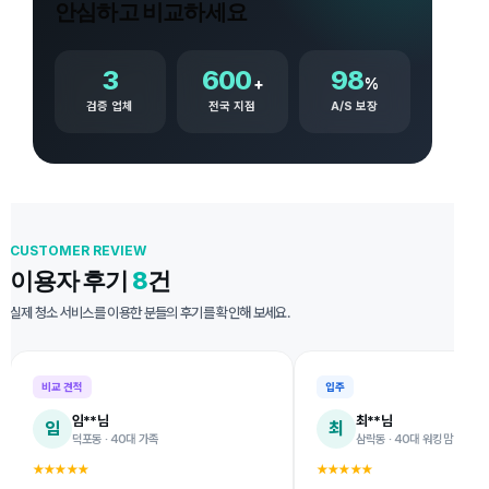
안심하고 비교하세요
3
600
98
+
%
검증 업체
전국 지점
A/S 보장
CUSTOMER REVIEW
이용자 후기
8
건
실제 청소 서비스를 이용한 분들의 후기를 확인해 보세요.
비교 견적
입주
임**님
최**님
임
최
덕포동 · 40대 가족
삼락동 · 40대 워킹맘
★★★★★
★★★★★