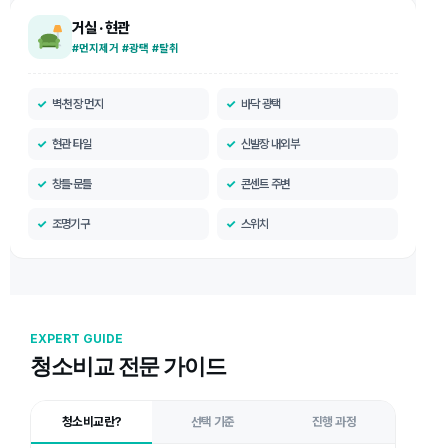
거실 · 현관
#먼지제거 #광택 #탈취
벽·천장 먼지
바닥 광택
현관 타일
신발장 내외부
창틀·문틀
콘센트 주변
조명기구
스위치
EXPERT GUIDE
청소비교 전문 가이드
청소비교란?
선택 기준
진행 과정