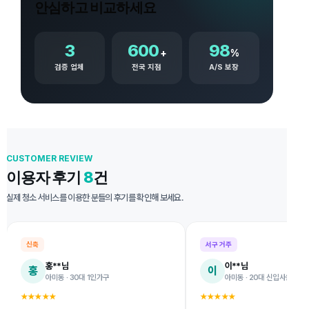
안심하고 비교하세요
3
600
98
+
%
검증 업체
전국 지점
A/S 보장
CUSTOMER REVIEW
이용자 후기
8
건
실제 청소 서비스를 이용한 분들의 후기를 확인해 보세요.
서구 거주
서구 거주
이**님
안**님
이
안
아미동 · 20대 신입사원
서대신동 · 40대 가족
★★★★★
★★★★★