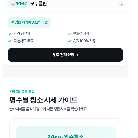
→
모두클린
가격정찰
투명한 가격이 중요하다면
가격 정찰제
친환경 세제
피톤치드 무료
A/S 100% 보장
무료 견적 신청 →
PRICE GUIDE
평수별 청소 시세 가이드
슬라이더를 움직여 평수에 따른 평균 시세를 확인하세요.
24
입주청소
평형 ·