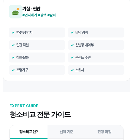
거실 · 현관
#먼지제거 #광택 #탈취
벽·천장 먼지
바닥 광택
현관 타일
신발장 내외부
창틀·문틀
콘센트 주변
조명기구
스위치
EXPERT GUIDE
청소비교 전문 가이드
청소비교란?
선택 기준
진행 과정