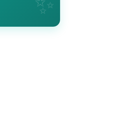
💸
00% 무료