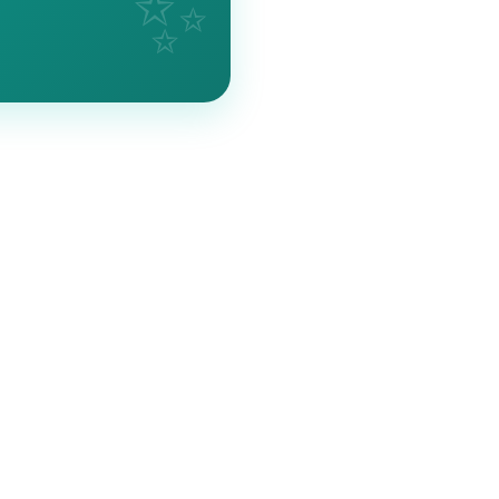
💸
00% 무료