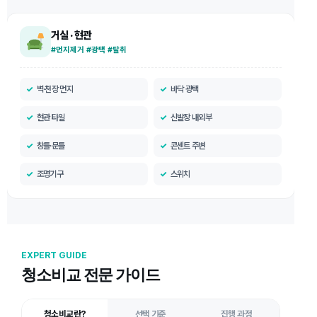
거실 · 현관
#먼지제거 #광택 #탈취
벽·천장 먼지
바닥 광택
현관 타일
신발장 내외부
창틀·문틀
콘센트 주변
조명기구
스위치
EXPERT GUIDE
청소비교 전문 가이드
청소비교란?
선택 기준
진행 과정