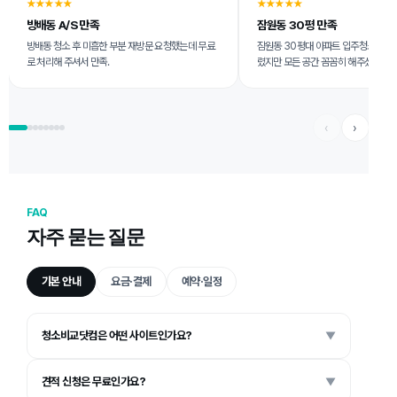
★★★★★
★★★★★
방배동 A/S 만족
잠원동 30평 만족
방배동 청소 후 미흡한 부분 재방문 요청했는데 무료
잠원동 30평대 아파트 입주청소 신청.
로 처리해 주셔서 만족.
렸지만 모든 공간 꼼꼼히 해주셨어요.
‹
›
FAQ
자주 묻는 질문
기본 안내
요금·결제
예약·일정
청소비교닷컴은 어떤 사이트인가요?
▼
견적 신청은 무료인가요?
▼