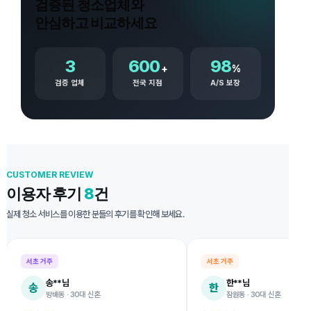
검증된 청소업체와
안심하고 비교하세요
3
600
98
+
%
검증 업체
전국 지점
A/S 보장
CUSTOMER REVIEW
이용자 후기
8
건
실제 청소 서비스를 이용한 분들의 후기를 확인해 보세요.
서초 거주
서초 거주
송**님
한**님
송
한
방배동 · 30대 신혼
잠원동 · 30대 신혼