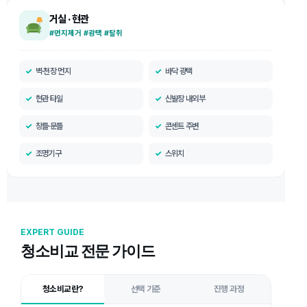
거실 · 현관
#먼지제거 #광택 #탈취
벽·천장 먼지
바닥 광택
현관 타일
신발장 내외부
창틀·문틀
콘센트 주변
조명기구
스위치
EXPERT GUIDE
청소비교 전문 가이드
청소비교란?
선택 기준
진행 과정