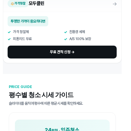
→
모두클린
가격정찰
투명한 가격이 중요하다면
가격 정찰제
친환경 세제
피톤치드 무료
A/S 100% 보장
무료 견적 신청 →
PRICE GUIDE
평수별 청소 시세 가이드
슬라이더를 움직여 평수에 따른 평균 시세를 확인하세요.
24
입주청소
평형 ·