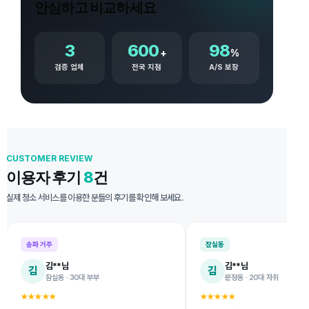
안심하고 비교하세요
3
600
98
+
%
검증 업체
전국 지점
A/S 보장
CUSTOMER REVIEW
이용자 후기
8
건
실제 청소 서비스를 이용한 분들의 후기를 확인해 보세요.
송파 거주
잠실동
김**님
김**님
김
김
잠실동 · 30대 부부
문정동 · 20대 자취
★★★★★
★★★★★