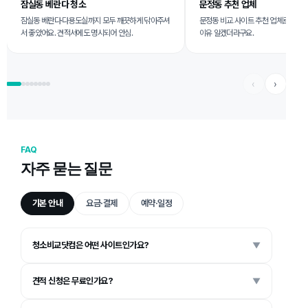
잠실동 베란다 청소
문정동 추천 업체
잠실동 베란다·다용도실까지 모두 깨끗하게 닦아주셔
문정동 비교 사이트 추천 업체로 진행.
서 좋았어요. 견적서에도 명시되어 안심.
이유 알겠더라구요.
‹
›
FAQ
자주 묻는 질문
기본 안내
요금·결제
예약·일정
청소비교닷컴은 어떤 사이트인가요?
▼
견적 신청은 무료인가요?
▼